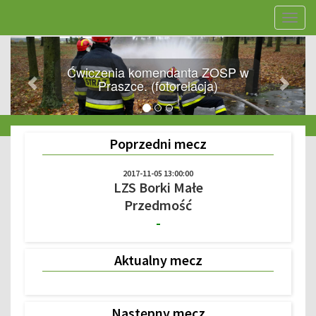
Nawig
stron
<<
>>
Ćwiczenia komendanta ZOSP w
Praszce. (fotorelacja)
Poprzedni mecz
2017-11-05 13:00:00
LZS Borki Małe
Przedmość
-
Aktualny mecz
Następny mecz