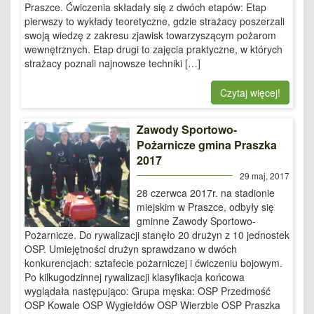
Praszce. Ćwiczenia składały się z dwóch etapów: Etap
pierwszy to wykłady teoretyczne, gdzie strażacy poszerzali
swoją wiedzę z zakresu zjawisk towarzyszącym pożarom
wewnętrznych. Etap drugi to zajęcia praktyczne, w których
strażacy poznali najnowsze techniki […]
Czytaj więcej!
Zawody Sportowo-
Pożarnicze gmina Praszka
2017
29 maj, 2017
28 czerwca 2017r. na stadionie
miejskim w Praszce, odbyły się
gminne Zawody Sportowo-
Pożarnicze. Do rywalizacji stanęło 20 drużyn z 10 jednostek
OSP. Umiejętności drużyn sprawdzano w dwóch
konkurencjach: sztafecie pożarniczej i ćwiczeniu bojowym.
Po kilkugodzinnej rywalizacji klasyfikacja końcowa
wyglądała następująco: Grupa męska: OSP Przedmość
OSP Kowale OSP Wygiełdów OSP Wierzbie OSP Praszka