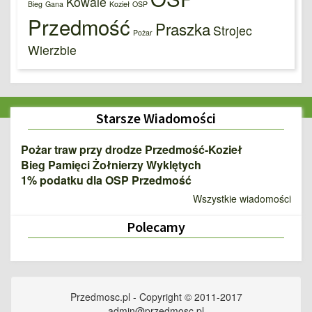
Kowale
Bieg
Gana
Kozieł
OSP
Przedmość
Praszka
Strojec
Pożar
Wierzbie
Starsze Wiadomości
Pożar traw przy drodze Przedmość-Kozieł
Bieg Pamięci Żołnierzy Wyklętych
1% podatku dla OSP Przedmość
Wszystkie wiadomości
Polecamy
Przedmosc.pl - Copyright © 2011-2017
admin@przedmosc.pl