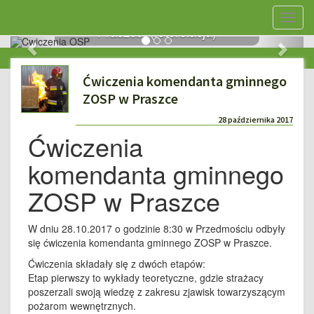
Ćwiczenia komendanta ZOSP w
Nawig
Praszce. (fotorelacja)
stron
<<
>>
Ćwiczenia komendanta gminnego
ZOSP w Praszce
28 października 2017
Ćwiczenia
komendanta gminnego
ZOSP w Praszce
W dniu 28.10.2017 o godzinie 8:30 w Przedmościu odbyły
się ćwiczenia komendanta gminnego ZOSP w Praszce.
Ćwiczenia składały się z dwóch etapów:
Etap pierwszy to wykłady teoretyczne, gdzie strażacy
poszerzali swoją wiedzę z zakresu zjawisk towarzyszącym
pożarom wewnętrznych.