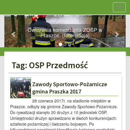
Nawig
stron
<<
>>
Ćwiczenia komendanta ZOSP w
Praszce. (fotorelacja)
Tag: OSP Przedmość
Zawody Sportowo-Pożarnicze
gmina Praszka 2017
28 czerwca 2017r. na stadionie miejskim w
Praszce, odbyły się gminne Zawody Sportowo-Pożarnicze.
Do rywalizacji stanęło 20 drużyn z 10 jednostek OSP.
Umiejętności drużyn sprawdzano w dwóch konkurencjach:
sztafecie pożarniczej i ćwiczeniu bojowym. Po
kilkugodzinnej rywalizacji klasyfikacja końcowa wyglądała