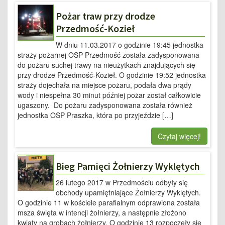
Pożar traw przy drodze
Przedmość-Kozieł
W dniu 11.03.2017 o godzinie 19:45 jednostka
straży pożarnej OSP Przedmość została zadysponowana
do pożaru suchej trawy na nieużytkach znajdujących się
przy drodze Przedmość-Kozieł. O godzinie 19:52 jednostka
straży dojechała na miejsce pożaru, podała dwa prądy
wody i niespełna 30 minut później pożar został całkowicie
ugaszony. Do pożaru zadysponowana została również
jednostka OSP Praszka, która po przyjeździe […]
Czytaj więcej!
Bieg Pamięci Żołnierzy Wyklętych
26 lutego 2017 w Przedmościu odbyły się
obchody upamiętniające Żołnierzy Wyklętych.
O godzinie 11 w kościele parafialnym odprawiona została
msza święta w intencji żołnierzy, a następnie złożono
kwiaty na grobach żołnierzy. O godzinie 13 rozpoczęły się