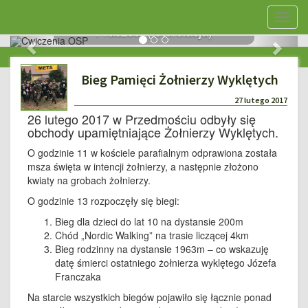
Ćwiczenia komendanta ZOSP w
Nawig
Praszce. (fotorelacja)
stron
<<
>>
Bieg Pamięci Żołnierzy Wyklętych
27 lutego 2017
26 lutego 2017 w Przedmościu odbyły się
obchody upamiętniające Żołnierzy Wyklętych.
O godzinie 11 w kościele parafialnym odprawiona została
msza święta w intencji żołnierzy, a następnie złożono
kwiaty na grobach żołnierzy.
O godzinie 13 rozpoczęły się biegi:
Bieg dla dzieci do lat 10 na dystansie 200m
Chód „Nordic Walking” na trasie liczącej 4km
Bieg rodzinny na dystansie 1963m – co wskazuję
datę śmierci ostatniego żołnierza wyklętego Józefa
Franczaka
Na starcie wszystkich biegów pojawiło się łącznie ponad